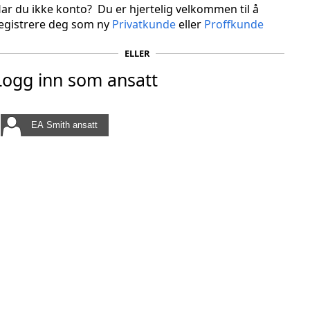
ar du ikke konto? Du er hjertelig velkommen til å
egistrere deg som ny
Privatkunde
eller
Proffkunde
ELLER
Logg inn som ansatt
EA Smith ansatt