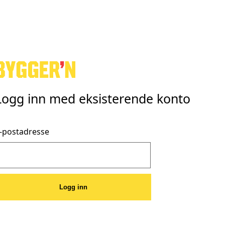
Logg inn med eksisterende konto
-postadresse
Logg inn