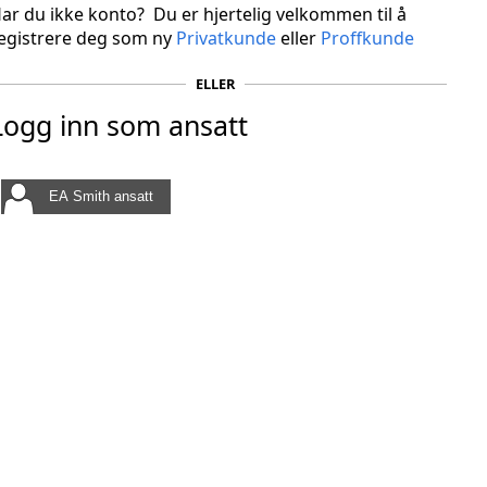
ar du ikke konto? Du er hjertelig velkommen til å
egistrere deg som ny
Privatkunde
eller
Proffkunde
ELLER
Logg inn som ansatt
EA Smith ansatt