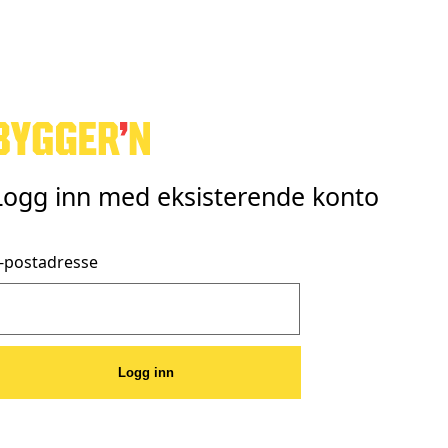
Logg inn med eksisterende konto
-postadresse
Logg inn