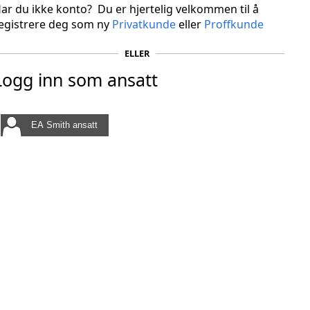
ar du ikke konto? Du er hjertelig velkommen til å
egistrere deg som ny
Privatkunde
eller
Proffkunde
ELLER
Logg inn som ansatt
EA Smith ansatt