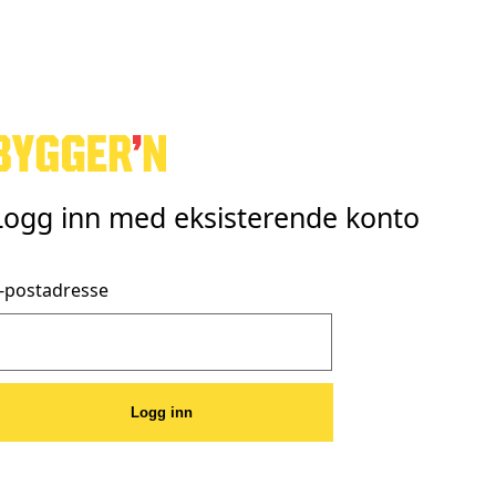
Logg inn med eksisterende konto
-postadresse
Logg inn